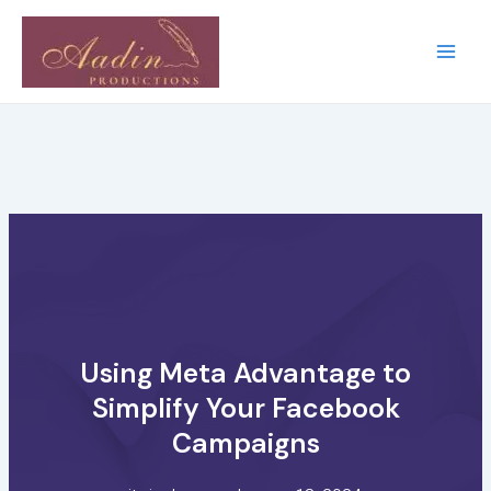
Skip
Main
to
Men
content
Using Meta Advantage to
Simplify Your Facebook
Campaigns